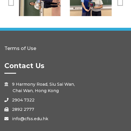
Terms of Use
Contact Us
9 Harmony Road, Siu Sai Wan,

Chai Wan, Hong Kong
2904 7322

2892 2777

info@cfss.edu.hk
