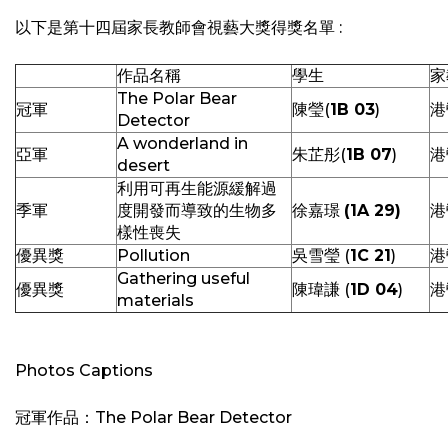
以下是第十四屆家長教師會視藝大獎得獎名單 :
作品名稱
學生
家
The Polar Bear
冠軍
陳瑩(
1B 03
)
港
Detector
A wonderland in
亞軍
朱芷彤(
1B 07
)
港
desert
利用可再生能源緩解過
季軍
度開發而導致的生物多
徐嘉璟
(1A 29)
港
樣性喪失
優異獎
Pollution
吳雪瑩 (
1C 21
)
港
Gathering useful
優異獎
陳瑋謙 (
1D 04
)
港
materials
Photos Captions
冠軍作品：The Polar Bear Detector