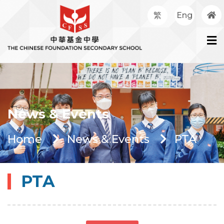
繁
Eng
News & Events
Home
News & Events
PTA
PTA