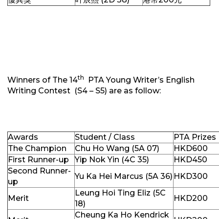
th
Winners of The 14
PTA Young Writer’s English
Writing Contest (S4 – S5) are as follow:
Awards
Student / Class
PTA Prizes
The Champion
Chu Ho Wang (5A 07)
HKD600
First Runner-up
Yip Nok Yin (4C 35)
HKD450
Second Runner-
Yu Ka Hei Marcus (5A 36)
HKD300
up
Leung Hoi Ting Eliz (5C
Merit
HKD200
18)
Cheung Ka Ho Kendrick