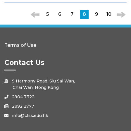
5
6
7
8
9
10
Terms of Use
Contact Us
9 Harmony Road, Siu Sai Wan,

Chai Wan, Hong Kong
2904 7322

2892 2777

info@cfss.edu.hk
