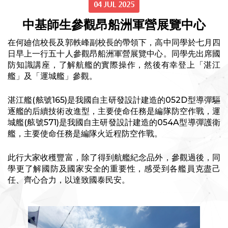
04 JUL 2025
中基師生參觀昂船洲軍營展覽中心
在何廸信校長及郭軼峰副校長的帶領下，高中同學於七月四
日早上一行五十人參觀昂船洲軍營展覽中心。同學先出席國
防知識講座，了解航艦的實際操作，然後有幸登上「湛江
艦」及「運城艦」參觀。
湛江艦(舷號165)是我國自主研發設計建造的052D型導彈驅
逐艦的后續技術改進型，主要使命任務是編隊防空作戰，運
城艦(舷號571)是我國自主研發設計建造的054A型導彈護衛
艦，主要使命任務是編隊火近程防空作戰。
此行大家收穫豐富，除了得到航艦紀念品外，參觀過後，同
學更了解國防及國家安全的重要性，感受到各艦員克盡己
任、齊心合力，以達致國泰民安。