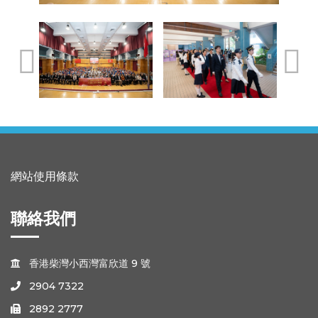
網站使用條款
聯絡我們
香港柴灣小西灣富欣道 9 號

2904 7322

2892 2777
