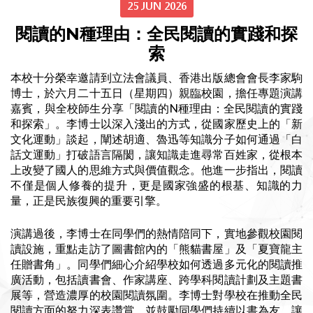
25 JUN 2026
閱讀的N種理由：全民閱讀的實踐和探
索
本校十分榮幸邀請到立法會議員、香港出版總會會長李家駒
博士，於六月二十五日（星期四）親臨校園，擔任專題演講
嘉賓，與全校師生分享「閱讀的N種理由：全民閱讀的實踐
和探索」。李博士以深入淺出的方式，從國家歷史上的「新
文化運動」談起，闡述胡適、魯迅等知識分子如何通過「白
話文運動」打破語言隔閡，讓知識走進尋常百姓家，從根本
上改變了國人的思維方式與價值觀念。他進一步指出，閱讀
不僅是個人修養的提升，更是國家強盛的根基、知識的力
量，正是民族復興的重要引擎。
演講過後，李博士在同學們的熱情陪同下，實地參觀校園閱
讀設施，重點走訪了圖書館內的「熊貓書屋」及「夏寶龍主
任贈書角」。同學們細心介紹學校如何透過多元化的閱讀推
廣活動，包括讀書會、作家講座、跨學科閱讀計劃及主題書
展等，營造濃厚的校園閱讀氛圍。李博士對學校在推動全民
閱讀方面的努力深表讚賞，並鼓勵同學們持續以書為友，讓