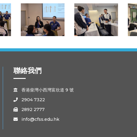
聯絡我們
香港柴灣小西灣富欣道 9 號

2904 7322

2892 2777

info@cfss.edu.hk
