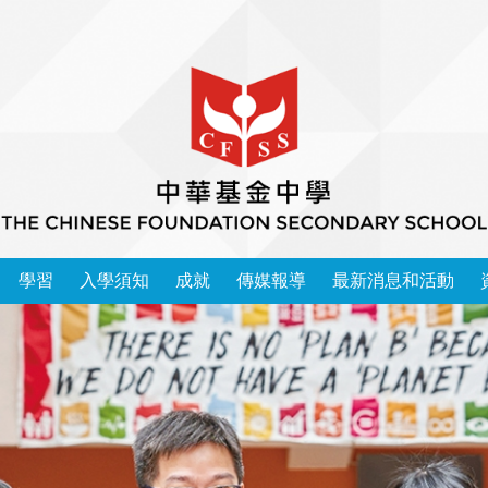
學習
入學須知
成就
傳媒報導
最新消息和活動
本校學習領域 2025-2026
中華基金中學家長教師會會章
運動精英成功入讀大學榜