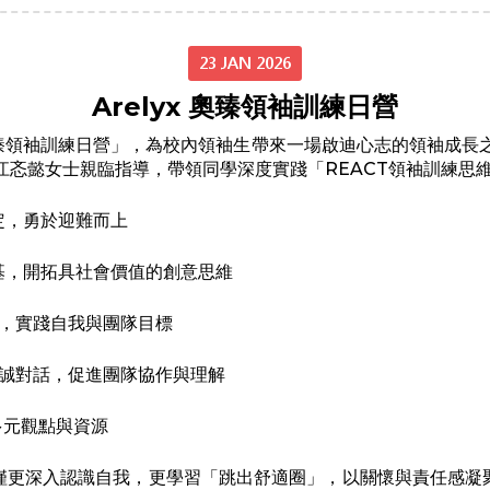
23 JAN 2026
Arelyx 奧臻領袖訓練日營
x 奧臻領袖訓練日營」，為校內領袖生帶來一場啟迪心志的領袖成長
者江忞懿女士親臨指導，帶領同學深度實踐「REACT領袖訓練
持堅定，勇於迎難而上
以道德為根基，開拓具社會價值的創意思維
化為行動，實踐自我與團隊目標
– 建立真誠對話，促進團隊協作與理解
整合多元觀點與資源
僅更深入認識自我，更學習「跳出舒適圈」，以關懷與責任感凝