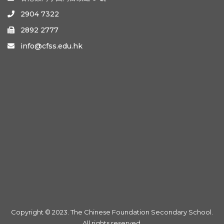
2904 7322

2892 2777

info@cfss.edu.hk

Copyright © 2023. The Chinese Foundation Secondary School.
All rights reserved.