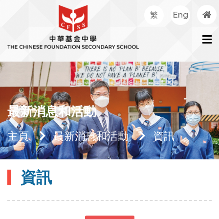
繁
Eng
最新消息和活動
主頁
最新消息和活動
資訊
資訊