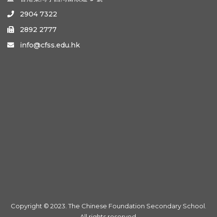
2904 7322

2892 2777

info@cfss.edu.hk

Copyright © 2023. The Chinese Foundation Secondary School.
All rights reserved.