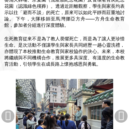
花園（認識綠色殯葬）。透過近距離觀察，學生與家長均表
示以往「避而不談」的死亡，原來可以如此平靜而莊重地討
論。 下午，大隊移師至馬灣挪亞方舟——方舟生命教育
館，參加者分組進行深度體驗。
生死教育從來不是為了教人畏懼死亡，而是為了讓人更珍惜
生命。是次活動不僅讓學生與家長共同經歷一趟心靈洗禮，
亦體現了本校推動生命教育與家校協作的決心。未來，本校
將繼續與不同機構合作，推展更多具深度、有溫度的生命教
育活動，引領學生在成長路上懷抱感恩與勇氣。