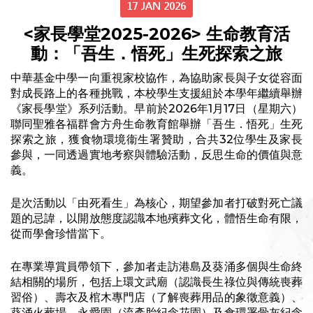
17 JAN 2026
<家長學堂2025-2026> 生命教育活
動：「吾生．悟死」生死探索之旅
中華基金中學一向重視家校協作，為協助家長與子女從容面
對成長路上的各種挑戰，本校學生支援組於本學年繼續舉辦
《家長學堂》系列活動。早前於2026年1月17日（星期六）
聯同聖雅各福群會方舟生命教育館舉辦「吾生．悟死」生死
探索之旅，獲食物環境衞生署贊助，合共32位學生及家長
參與，一同透過實地考察與體驗活動，反思生命的價值與意
義。
是次活動以「由死看生」為核心，期望參加者打破對死亡議
題的忌諱，以開放態度認識本地殯葬文化，體悟生命有限，
從而學會珍惜當下。
在專業導賞員帶領下，參加者走訪港島及葵涌多個與生命終
結相關的場所，包括上環文武廟（認識長生祿位與傳統喪葬
習俗）、壽衣及棺木專門店（了解喪葬用品的象徵意義）、
葵涌火葬場、永愛園（流產胎紀念花園）及食環署骨灰紀念