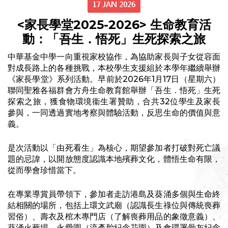
17 JAN 2026
<家長學堂2025-2026> 生命教育活
動：「吾生．悟死」生死探索之旅
中華基金中學一向重視家校協作，為協助家長與子女從容面
對成長路上的各種挑戰，本校學生支援組於本學年繼續舉辦
《家長學堂》系列活動。早前於2026年1月17日（星期六）
聯同聖雅各福群會方舟生命教育館舉辦「吾生．悟死」生死
探索之旅，獲食物環境衞生署贊助，合共32位學生及家長
參與，一同透過實地考察與體驗活動，反思生命的價值與意
義。
是次活動以「由死看生」為核心，期望參加者打破對死亡議
題的忌諱，以開放態度認識本地殯葬文化，體悟生命有限，
從而學會珍惜當下。
在專業導賞員帶領下，參加者走訪港島及葵涌多個與生命終
結相關的場所，包括上環文武廟（認識長生祿位與傳統喪葬
習俗）、壽衣及棺木專門店（了解喪葬用品的象徵意義）、
葵涌火葬場、永愛園（流產胎紀念花園）及食環署骨灰紀念