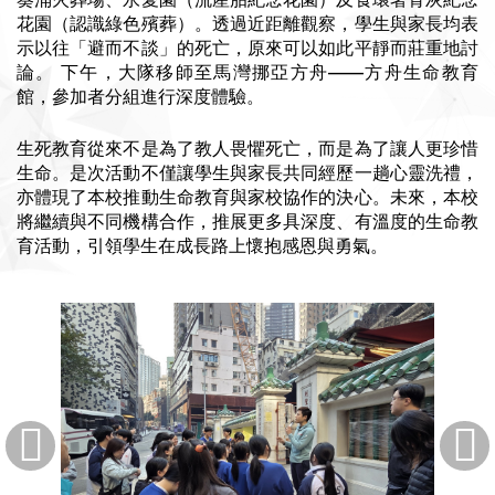
花園（認識綠色殯葬）。透過近距離觀察，學生與家長均表
示以往「避而不談」的死亡，原來可以如此平靜而莊重地討
論。 下午，大隊移師至馬灣挪亞方舟——方舟生命教育
館，參加者分組進行深度體驗。
生死教育從來不是為了教人畏懼死亡，而是為了讓人更珍惜
生命。是次活動不僅讓學生與家長共同經歷一趟心靈洗禮，
亦體現了本校推動生命教育與家校協作的決心。未來，本校
將繼續與不同機構合作，推展更多具深度、有溫度的生命教
育活動，引領學生在成長路上懷抱感恩與勇氣。