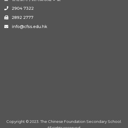
2904 7322

2892 2777

info@cfss.edu.hk

Copyright © 2023. The Chinese Foundation Secondary School.
All rights reserved.