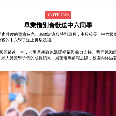
13 FEB 2026
畢業惜別會歡送中六同學
窗共度的寶貴時光。為銘記這段特別歲月，本校校長、中六級班主
挑戰的中六學子送上真摯祝福。
家長聚首一堂，向畢業生致以溫暖祝福與鼎力支持。我們勉勵
。眾人見證學子們的成長碩果，展望璀璨前程之際，校園內洋溢