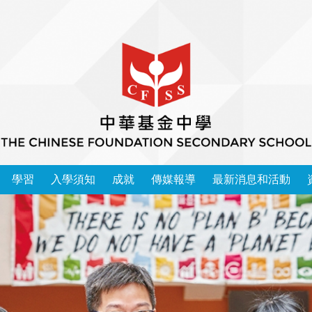
學習
入學須知
成就
傳媒報導
最新消息和活動
本校學習領域 2025-2026
中華基金中學家長教師會會章
運動精英成功入讀大學榜