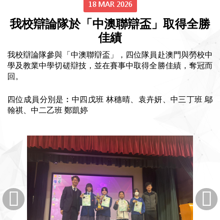
18 MAR 2026
我校辯論隊於「中澳聯辯盃」取得全勝
佳績
我校辯論隊參與「中澳聯辯盃」，四位隊員赴澳門與勞校中
學及教業中學切磋辯技，並在賽事中取得全勝佳績，奪冠而
回。
四位成員分別是︰中四戊班 林穗晴、袁卉妍、中三丁班 鄔
翰祺、中二乙班 鄭凱婷