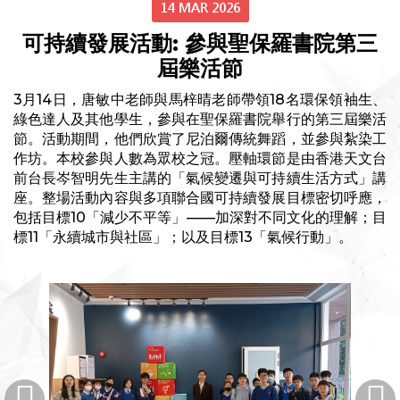
14 MAR 2026
可持續發展活動: 參與聖保羅書院第三
屆樂活節
3月14日，唐敏中老師與馬梓晴老師帶領18名環保領袖生、
綠色達人及其他學生，參與在聖保羅書院舉行的第三屆樂活
節。活動期間，他們欣賞了尼泊爾傳統舞蹈，並參與紮染工
作坊。本校參與人數為眾校之冠。壓軸環節是由香港天文台
前台長岑智明先生主講的「氣候變遷與可持續生活方式」講
座。整場活動內容與多項聯合國可持續發展目標密切呼應，
包括目標10「減少不平等」——加深對不同文化的理解；目
標11「永續城市與社區」；以及目標13「氣候行動」。