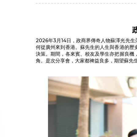
2026年3月14日，政商界傳奇人物蘇澤光
何從廣州來到香港。蘇先生的人生與香港的歷
決策。期間，各來賓、校友及學生亦把握良機
角。是次分享會，大家都裨益良多，期望蘇先