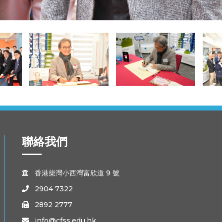
聯絡我們
香港柴灣小西灣富欣道 9 號

2904 7322

2892 2777

info@cfss.edu.hk
