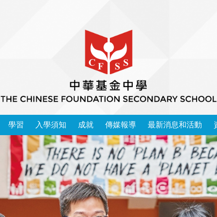
學習
入學須知
成就
傳媒報導
最新消息和活動
本校學習領域 2025-2026
中華基金中學家長教師會會章
運動精英成功入讀大學榜