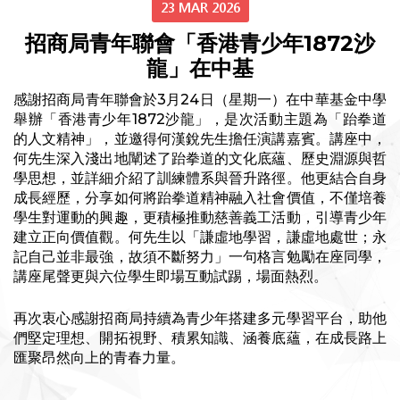
23 MAR 2026
招商局青年聯會「香港青少年1872沙
龍」在中基
感謝招商局青年聯會於3月24日（星期一）在中華基金中學
舉辦「香港青少年1872沙龍」，是次活動主題為「跆拳道
的人文精神」，並邀得何漢銳先生擔任演講嘉賓。講座中，
何先生深入淺出地闡述了跆拳道的文化底蘊、歷史淵源與哲
學思想，並詳細介紹了訓練體系與晉升路徑。他更結合自身
成長經歷，分享如何將跆拳道精神融入社會價值，不僅培養
學生對運動的興趣，更積極推動慈善義工活動，引導青少年
建立正向價值觀。何先生以「謙虛地學習，謙虛地處世；永
記自己並非最強，故須不斷努力」一句格言勉勵在座同學，
講座尾聲更與六位學生即場互動試踢，場面熱烈。
再次衷心感謝招商局持續為青少年搭建多元學習平台，助他
們堅定理想、開拓視野、積累知識、涵養底蘊，在成長路上
匯聚昂然向上的青春力量。