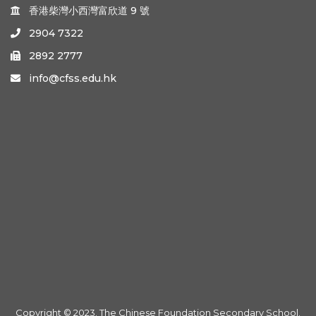
香港柴灣小西灣富欣道 9 號

2904 7322

2892 2777

info@cfss.edu.hk

Copyright © 2023. The Chinese Foundation Secondary School.