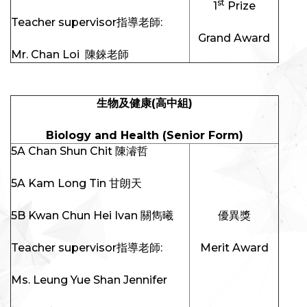
st
1
Prize
Teacher supervisor指導老師:
Grand Award
Mr. Chan Loi 陳錸老師
生物及健康
(
高中組
)
Biology and Health (Senior Form)
5A Chan Shun Chit 陳濬哲
5A Kam Long Tin 甘朗天
5B Kwan Chun Hei Ivan 關雋曦
優異獎
Teacher supervisor指導老師:
Merit Award
Ms. Leung Yue Shan Jennifer