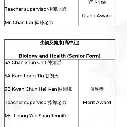
st
1
Prize
Teacher supervisor指導老師:
Grand Award
Mr. Chan Loi 陳錸老師
生物及健康
(
高中組
)
Biology and Health (Senior Form)
5A Chan Shun Chit 陳濬哲
5A Kam Long Tin 甘朗天
5B Kwan Chun Hei Ivan 關雋曦
優異獎
Teacher supervisor指導老師:
Merit Award
Ms. Leung Yue Shan Jennifer