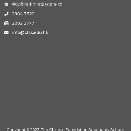
香港柴灣小西灣富欣道 9 號

2904 7322

2892 2777

info@cfss.edu.hk

Copyright © 2023. The Chinese Foundation Secondary School.