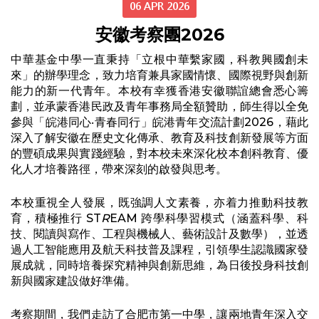
06 APR 2026
安徽考察團2026
中華基金中學一直秉持「立根中華繫家國，科教興國創未
來」的辦學理念，致力培育兼具家國情懷、國際視野與創新
能力的新一代青年。本校有幸獲香港安徽聯誼總會悉心籌
劃，並承蒙香港民政及青年事務局全額贊助，師生得以全免
參與「皖港同心‧青春同行」皖港青年交流計劃2026，藉此
深入了解安徽在歷史文化傳承、教育及科技創新發展等方面
的豐碩成果與實踐經驗，對本校未來深化校本創科教育、優
化人才培養路徑，帶來深刻的啟發與思考。
本校重視全人發展，既強調人文素養，亦着力推動科技教
育，積極推行 ST
R
EAM 跨學科學習模式（涵蓋科學、科
技、閱讀與寫作、工程與機械人、藝術設計及數學），並透
過人工智能應用及航天科技普及課程，引領學生認識國家發
展成就，同時培養探究精神與創新思維，為日後投身科技創
新與國家建設做好準備。
考察期間，我們走訪了合肥市第一中學，讓兩地青年深入交