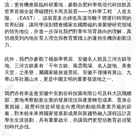
流；更有機會親臨科研重地，參觀合肥科學島現代科技館及
世界首個全超導磁體托卡馬克裝置——大科學工程「人造太
陽」（EAST）。該裝置多次締造高溫等離子體運行時間的
世界紀錄，讓同學深刻體會國家在國際磁約束聚變研究領域
的領先地位，亦進一步深化我們對青年培育路向的理解，真
切感受到內地在育人理念與教育實踐上的蓬勃生機與創新活
力。
此外，我們亦參觀了楊振寧舊居、安徽名人館及三河古鎮等
地。三河古鎮素有「千年古鎮、風雲戰場、名人故地、美食
天堂」之美譽，屬國家級旅遊景區。安徽不僅擁有黃山、九
華山等壯麗山水，更是中國文明的重要發源地之一。
我們亦有幸走進安徽中安創谷科技園有限公司及科大訊飛總
部，實地考察創新企業的發展現況與產業轉型成果。置身企
業前線，親歷科技從研發走向應用的動能與產業升級的節
奏，對本校未來將國家發展新成果與新趨勢融入課程設計及
學生生涯規劃，具有重要啟示，亦讓我們更堅信教育必須緊
扣時代步伐。