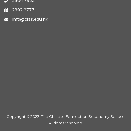
2904 7322

2892 2777

info@cfss.edu.hk

Copyright © 2023. The Chinese Foundation Secondary School.
All rights reserved.