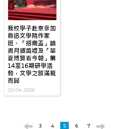
我校學子赴京參加
魯迅文學院作家
班、「招商盃」讀
書月頒獎禮及「華
夏博覽看今朝」第
14至16期研學活
動，文學之旅滿載
而歸
02-04-2026
3
4
5
6
7