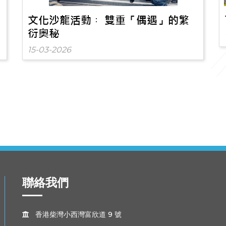
文化沙龍活動︰ 雙重「偶遇」的繁
衍奧秘
15-03-2026
聯絡我們
香港柴灣小西灣富欣道 9 號
