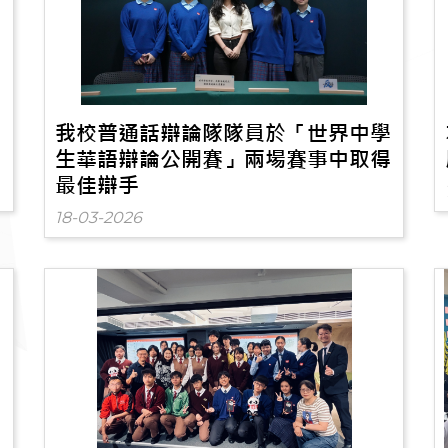
全
我校普通話辯論隊隊員於「世界中學
生華語辯論公開賽」兩場賽事中取得
最佳辯手
18-03-2026