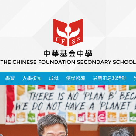
學習
入學須知
成就
傳媒報導
最新消息和活動
本校學習領域 2025-2026
中華基金中學家長教師會會章
運動精英成功入讀大學榜