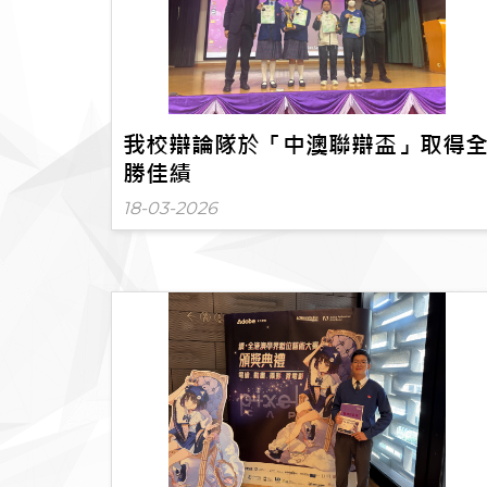
我校辯論隊於「中澳聯辯盃」取得
勝佳績
18-03-2026