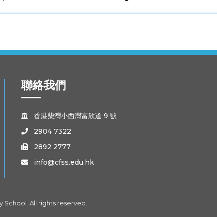
聯絡我們
香港柴灣小西灣富欣道 9 號

2904 7322

2892 2777

info@cfss.edu.hk

School. All rights reserved.