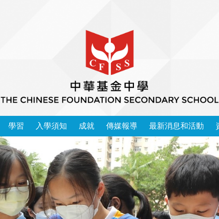
學習
入學須知
成就
傳媒報導
最新消息和活動
本校學習領域 2025-2026
中華基金中學家長教師會會章
運動精英成功入讀大學榜