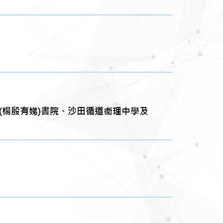
才(楊殷有娣)書院、沙田循道衞理中學及