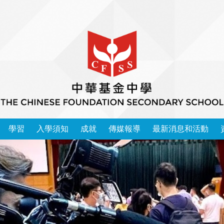
學習
入學須知
成就
傳媒報導
最新消息和活動
本校學習領域 2025-2026
中華基金中學家長教師會會章
運動精英成功入讀大學榜