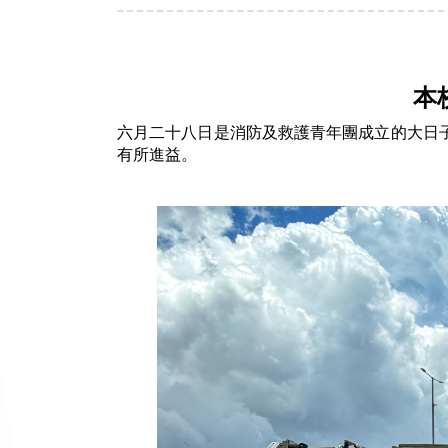
本
六月二十八日是消防及救護青年團成立的大日
有所進益。