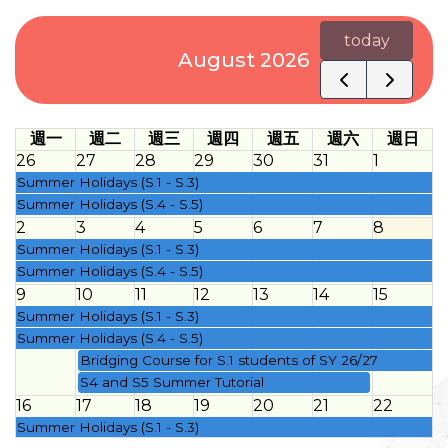
today
August 2026
週一
週二
週三
週四
週五
週六
週日
26
27
28
29
30
31
1
Summer Holidays (S.1 - S.3)
Summer Holidays (S.4 - S.5)
2
3
4
5
6
7
8
Summer Holidays (S.1 - S.3)
Summer Holidays (S.4 - S.5)
9
10
11
12
13
14
15
Summer Holidays (S.1 - S.3)
Summer Holidays (S.4 - S.5)
Bridging Course for S.1 students of SY 26/27
S4 and S5 Summer Tutorial
16
17
18
19
20
21
22
Summer Holidays (S.1 - S.3)