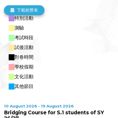
Summer Holidays (S.4 - S.5)
Bridging Course for S.1 students of SY 26/27
S.5 Mass Test (Elec
下載校歷表
23
24
25
26
27
28
29
特別活動
Summer Holidays (S.1 - S.3)
Summer Holidays (S.4 - S.5)
測驗
S.5 Mass Test (Elective subjects)
30
31
1
2
3
4
5
考試時段
Summer Holidays (S.1 - S.3)
試後活動
Summer Holidays (S.4 - S.5)
S.5 Mass Test (Elective subjects)
對卷時間
學校假期
文化活動
其他節目
10 August 2026 - 19 August 2026
Bridging Course for S.1 students of SY