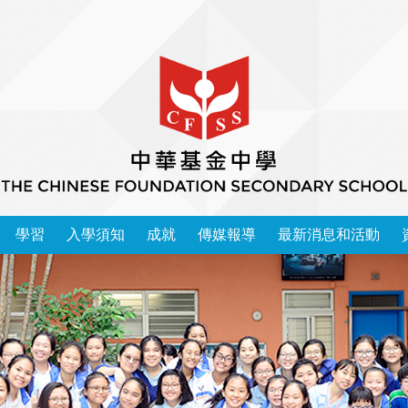
學習
入學須知
成就
傳媒報導
最新消息和活動
本校學習領域 2025-2026
中華基金中學家長教師會會章
運動精英成功入讀大學榜